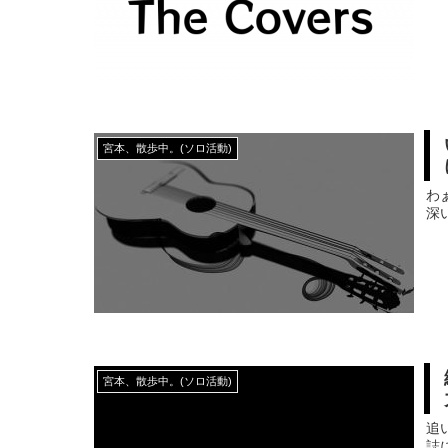
宮本、散歩中。(ソロ活動)
わ
深い
宮本、散歩中。(ソロ活動)
追
誌