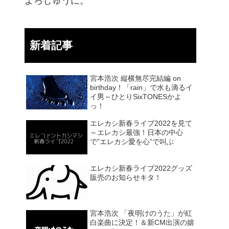
よろしゅうに。
新着記事
宮本浩次 縦横無尽完結編 on
birthday！「rain」で水も滴るイ
イ男～ひとりSixTONESかよ
っ！
エレカシ新春ライブ2022を見て
～エレカシ最強！日本の中心
で”エレカシ愛を心”で叫ぶ
エレカシ新春ライブ2022グッズ
販売のお知らせキタ！
宮本浩次 「夜明けのうた」が紅
白楽曲に決定！＆新CM出演の嬉