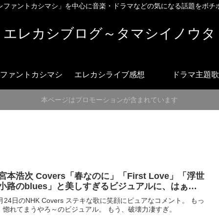
レファントカシマシ」を中心に音楽・ドラマなどの気になる話題をボチ
エレカシブログ～タマシイノウタ
ファントカシマシ
エレカシライブ感想
ドラマ主題歌
本ページはプロモーションが含まれています
宮本浩次 Covers「春なのに」「First Love」「浮世
小路のblues」と美しすぎるビジュアルに、はぁ…
0月24日のNHK Covers ステキな歌に笑顔にピュアなコメント。 もっ
、惚れてまうやろ～のビジュアル。 もう、破壊力凄すぎ。