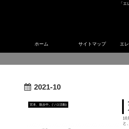
「エ
ホーム
サイトマップ
エレ
2021-10
宮本、散歩中。(ソロ活動)
1
と