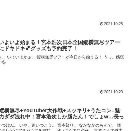
2021.10.25
いよいよ始まる！宮本浩次日本全国縦横無尽ツアー
にドキドキ💕グッズも予約完了！
ぁ。 いよいよかぁ。 縦横無尽ツアーが今日から始まる！ うっ…感慨
💦
2021.10.20
縦横無尽+YouTuber大作戦+スッキリ+うたコン=魅
力ダダ洩れ中！宮本浩次しか勝たん！でしょw…長っ
いつけん。 いや、追いつこう。 宮本祭り。 なかなかのもんで。 雑
にテレビにアルバムに配信に。 追いつくのに必死。 宮本さんの魅力