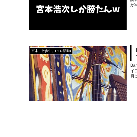
が
宮本、散歩中。(ソロ活動)
Ba
イ
月