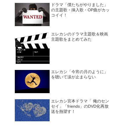
ドラマ「僕たちがやりました」
の主題歌・挿入歌・OP曲がカッ
コイイ！
エレカシのドラマ主題歌＆映画
主題歌をまとめてみた
エレカシ「今宵の月のように」
を聴いて涙が止まらない
エレカシ宮本ドラマ「 俺のセン
セイ」「friends」のDVD化再放
送を熱望す！