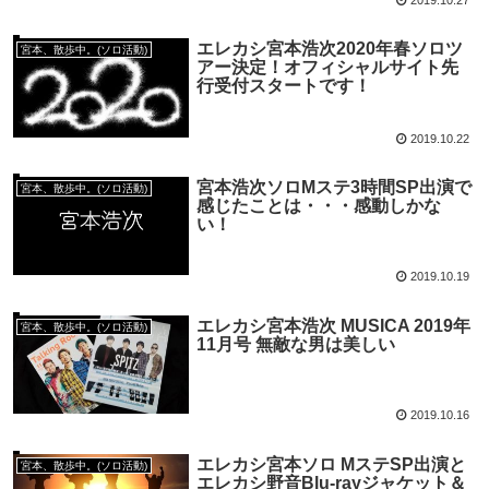
エレカシ宮本浩次2020年春ソロツ
宮本、散歩中。(ソロ活動)
アー決定！オフィシャルサイト先
行受付スタートです！
2019.10.22
宮本浩次ソロМステ3時間SP出演で
宮本、散歩中。(ソロ活動)
感じたことは・・・感動しかな
い！
2019.10.19
エレカシ宮本浩次 MUSICA 2019年
宮本、散歩中。(ソロ活動)
11月号 無敵な男は美しい
2019.10.16
エレカシ宮本ソロ МステSP出演と
宮本、散歩中。(ソロ活動)
エレカシ野音Blu-rayジャケット＆