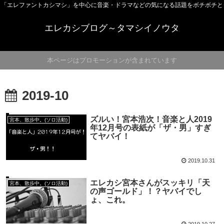
「エレファントカシマシ」を中心に音楽・ドラマなどの気になる話題をボチボチと
エレカシブログ～タマシイノウタ
本ページはプロモーションが含まれています
2019-10
ズルい！宮本浩次！音楽と人2019
宮本、散歩中。(ソロ活動)
年12月号の表紙が「ザ・男」すぎ
てヤバイ！
2019.10.31
エレカシ宮本さんがスッキリ「天
宮本、散歩中。(ソロ活動)
の声ゴールド」！？ヤバイでし
ょ、これ。
2019.10.27