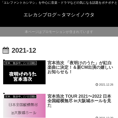
「エレファントカシマシ」を中心に音楽・ドラマなどの気になる話題をボチボチと
エレカシブログ～タマシイノウタ
本ページはプロモーションが含まれています
2021-12
宮本浩次 「夜明けのうた」が紅白
宮本、散歩中。(ソロ活動)
楽曲に決定！＆新CM出演の嬉しい
お知らせも！
2021.12.26
宮本浩次 TOUR 2021〜2022 日本
宮本、散歩中。(ソロ活動)
全国縦横無尽 in大阪城ホールを見
た
2021.12.20