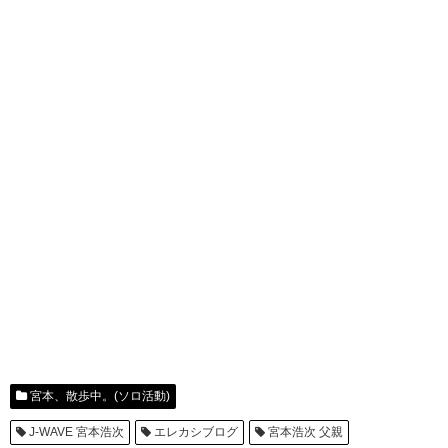
宮本、散歩中。(ソロ活動)
J-WAVE 宮本浩次
エレカシブログ
宮本浩次 父親