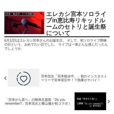
エレカシ宮本ソロライ
宮本、散歩中。(ソロ活動)
ブin恵比寿リキッドル
ームのセトリと誕生祭
について
6月12日はエレカシ宮本さんのお誕生日。 そして、初ソロライブ開催
の日という、おめでたい日でした。 ライブは一体どんな感じだったん
でしょうか。
宮本浩次「宮本散歩中。」初のインスタスト
ーリーで宮本宣伝中！？熱量がヤバイ！
「宮本から君へ」の映画主題歌「Do you
remember?」宮本浩次と横山健が初コラボ！