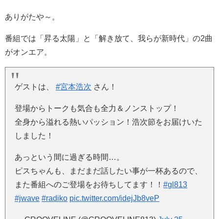
ありがたや～。
番組では「昇る太陽」と「解き放て、我らが新時代」の2曲
がオンエア。
ゲストは、
#宮本浩次
さん！
登場からトークも気合も全力＆ノンストップ！
全身から溢れる熱いパッション！浩次節をお届けいた
しました！
あっという間に過ぎる時間…。
ピスちゃんも、まだまだ話したい事が一杯あるので、
また番組へのご登場をお待ちしてます！！
#gl813
#jwave
#radiko
pic.twitter.com/idejJb8veP