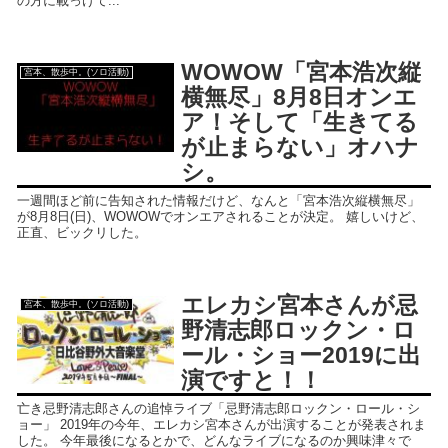
の方に載っけて...
WOWOW「宮本浩次縦
宮本、散歩中。(ソロ活動)
横無尽」8月8日オンエ
ア！そして「生きてる
が止まらない」オハナ
シ。
一週間ほど前に告知された情報だけど、なんと「宮本浩次縦横無尽」
が8月8日(日)、WOWOWでオンエアされることが決定。 嬉しいけど、
正直、ビックリした。
エレカシ宮本さんが忌
宮本、散歩中。(ソロ活動)
野清志郎ロックン・ロ
ール・ショー2019に出
演ですと！！
亡き忌野清志郎さんの追悼ライブ「忌野清志郎ロックン・ロール・シ
ョー」 2019年の今年、エレカシ宮本さんが出演することが発表されま
した。 今年最後になるとかで、どんなライブになるのか興味津々で