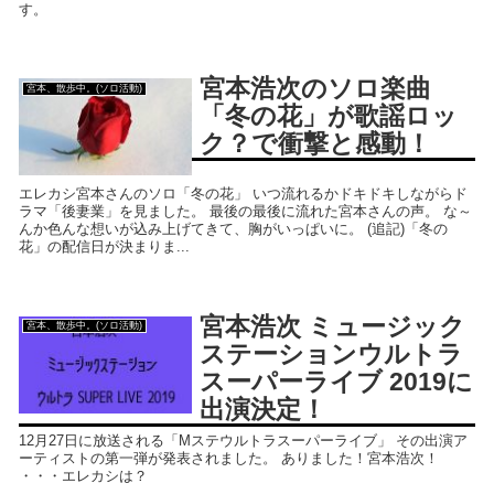
す。
宮本浩次のソロ楽曲
宮本、散歩中。(ソロ活動)
「冬の花」が歌謡ロッ
ク？で衝撃と感動！
エレカシ宮本さんのソロ「冬の花」 いつ流れるかドキドキしながらド
ラマ「後妻業」を見ました。 最後の最後に流れた宮本さんの声。 な～
んか色んな想いが込み上げてきて、胸がいっぱいに。 (追記)「冬の
花」の配信日が決まりま...
宮本浩次 ミュージック
宮本、散歩中。(ソロ活動)
ステーションウルトラ
スーパーライブ 2019に
出演決定！
12月27日に放送される「Мステウルトラスーパーライブ」 その出演ア
ーティストの第一弾が発表されました。 ありました！宮本浩次！
・・・エレカシは？