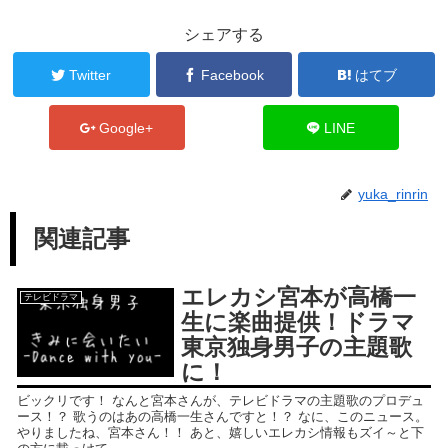
シェアする
Twitter
Facebook
はてブ
Google+
LINE
yuka_rinrin
関連記事
エレカシ宮本が高橋一
テレビドラマ
生に楽曲提供！ドラマ
東京独身男子の主題歌
に！
ビックリです！ なんと宮本さんが、テレビドラマの主題歌のプロデュ
ース！？ 歌うのはあの高橋一生さんですと！？ なに、このニュース。
やりましたね、宮本さん！！ あと、嬉しいエレカシ情報もズイ～と下