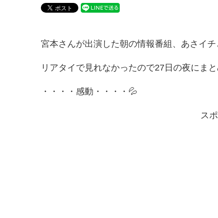
宮本さんが出演した朝の情報番組、あさイチ
リアタイで見れなかったので27日の夜にま
・・・・感動・・・・💦
スポ