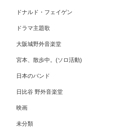
ドナルド・フェイゲン
ドラマ主題歌
大阪城野外音楽堂
宮本、散歩中。(ソロ活動)
日本のバンド
日比谷 野外音楽堂
映画
未分類