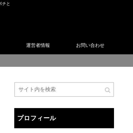
ボチと
運営者情報
お問い合わせ
プロフィール