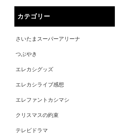
カテゴリー
さいたまスーパーアリーナ
つぶやき
エレカシグッズ
エレカシライブ感想
エレファントカシマシ
クリスマスの約束
テレビドラマ