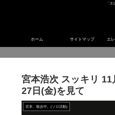
「エ
ホーム
サイトマップ
エレ
宮本浩次 スッキリ 11月
27日(金)を見て
宮本、散歩中。(ソロ活動)