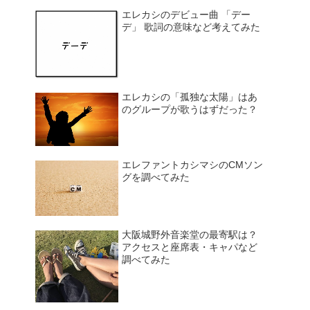
エレカシのデビュー曲 「デー
デ」 歌詞の意味など考えてみた
エレカシの「孤独な太陽」はあ
のグループが歌うはずだった？
エレファントカシマシのCMソン
グを調べてみた
大阪城野外音楽堂の最寄駅は？
アクセスと座席表・キャパなど
調べてみた