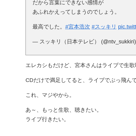
だから言葉にできない感情が
あふれかえってしまうのでしょう。
最高でした。
#宮本浩次
#スッキリ
pic.tw
— スッキリ（日本テレビ） (@ntv_sukkiri
エレカシもだけど、宮本さんはライブで生歌
CDだけで満足してると、ライブでぶっ飛ん
これ、マジやから。
あ～、もっと生歌、聴きたい。
ライブ行きたい。