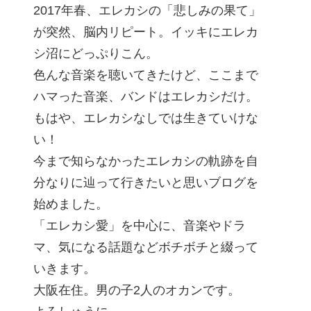
2017年春、エレカシの「悲しみの果て」
が突然、脳内リピート。イッキにエレカ
シ沼にどっぷりこん。
色んな音楽を聴いてきたけど、ここまで
ハマった音楽、バンドはエレカシだけ。
もはや、エレカシなしでは生きていけな
い！
今まで知らなかったエレカシの軌跡を自
分なりに辿って行きたいと思いブログを
始めました。
「エレカシ愛」を中心に、音楽やドラ
マ、気になる話題などボチボチと綴って
いきます。
大阪在住。男の子2人のオカンです。