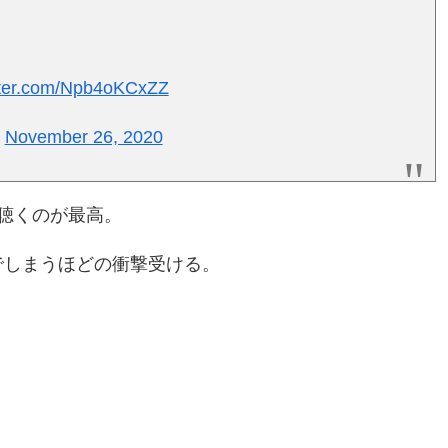
itter.com/Npb4oKCxZZ
)
November 26, 2020
聴くのが最高。
でしまうほどの衝撃受ける。