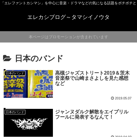
「エレファントカシマシ」を中心に音楽・ドラマなどの気になる話題をボチボチと
エレカシブログ～タマシイノウタ
本ページはプロモーションが含まれています
日本のバンド
高槻ジャズストリート2019＆茨木
日本のバンド
音楽祭で山崎まさよしを見た感想
など
2019.05.07
ジャンヌダルク解散をエイプリル
日本のバンド
フールに発表するなんて！
2019.04.02