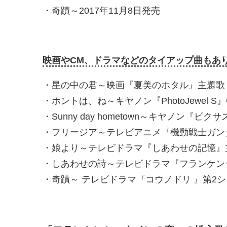
・奇蹟～2017年11月8日発売
映画やCM、ドラマなどのタイアップ曲もあ
・星の中の君～映画『夏美のホタル』主題歌
・ホントは、ね～キヤノン『PhotoJewel S
・Sunny day hometown～キヤノン『ピク
・フリージア～テレビアニメ『機動戦士ガン
・娘より～テレビドラマ『しあわせの記憶』
・しあわせの詩～テレビドラマ『フランケン
・奇蹟～ テレビドラマ『コウノドリ 』第2