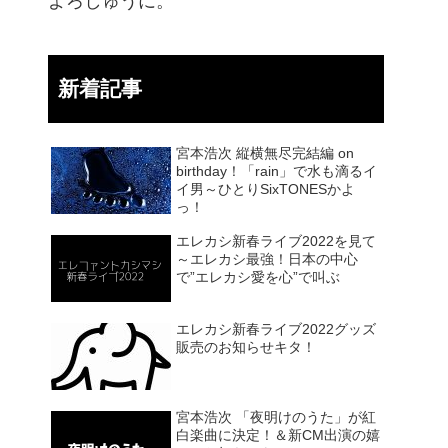
よろしゅうに。
新着記事
宮本浩次 縦横無尽完結編 on
birthday！「rain」で水も滴るイ
イ男～ひとりSixTONESかよ
っ！
エレカシ新春ライブ2022を見て
～エレカシ最強！日本の中心
で”エレカシ愛を心”で叫ぶ
エレカシ新春ライブ2022グッズ
販売のお知らせキタ！
宮本浩次 「夜明けのうた」が紅
白楽曲に決定！＆新CM出演の嬉