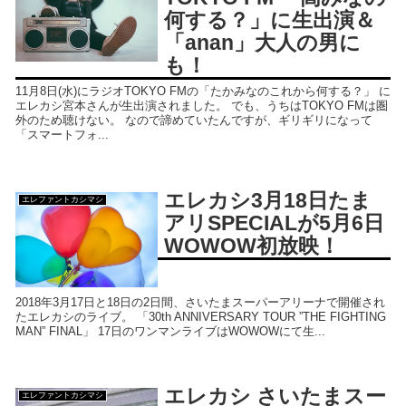
何する？」に生出演＆
「anan」大人の男に
も！
11月8日(水)にラジオTOKYO FMの「たかみなのこれから何する？」 に
エレカシ宮本さんが生出演されました。 でも、うちはTOKYO FMは圏
外のため聴けない。 なので諦めていたんですが、ギリギリになって
「スマートフォ...
エレカシ3月18日たま
エレファントカシマシ
アリSPECIALが5月6日
WOWOW初放映！
2018年3月17日と18日の2日間、さいたまスーパーアリーナで開催され
たエレカシのライブ。 「30th ANNIVERSARY TOUR ”THE FIGHTING
MAN” FINAL」 17日のワンマンライブはWOWOWにて生...
エレカシ さいたまスー
エレファントカシマシ