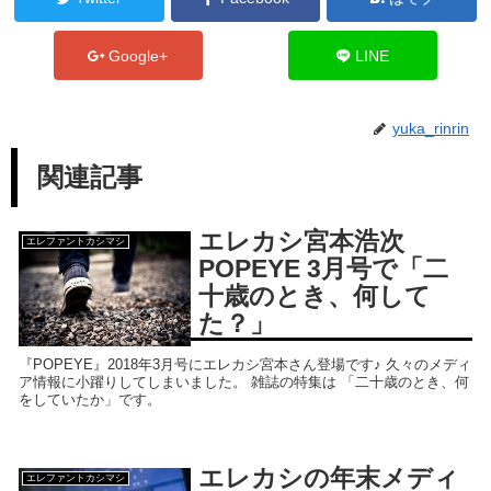
Google+
LINE
yuka_rinrin
関連記事
エレカシ宮本浩次
エレファントカシマシ
POPEYE 3月号で「二
十歳のとき、何して
た？」
『POPEYE』2018年3⽉号にエレカシ宮本さん登場です♪ 久々のメディ
ア情報に小躍りしてしまいました。 雑誌の特集は 「二十歳のとき、何
をしていたか」です。
エレカシの年末メディ
エレファントカシマシ