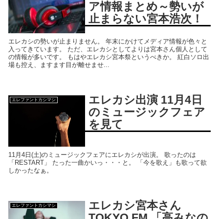
ア情報まとめ～勢いが
止まらない宮本浩次！
エレカシの勢いが止まりません。 年末にかけてメディア情報が色々と
入ってきています。 ただ、エレカシとしてよりは宮本さん個人として
の情報が多いです。 もはやエレカシ宮本祭というべきか。 紅白ソロ出
場も控え、ますます目が離せませ...
エレカシ出演 11月4日
エレファントカシマシ
のミュージックフェア
を見て
11月4日(土)のミュージックフェアにエレカシが出演。 歌ったのは
「RESTART」 たった一曲かいっ・・・と。 「今を歌え」も歌って欲
しかったなぁ。
エレカシ宮本さん
エレファントカシマシ
TOKYO FM 「高みなの