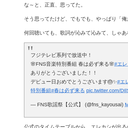
な～と、正直、思ってた。
そう思ってたけど、でもでも、やっぱり「俺
何回聴いても、歌詞が沁みて沁みて、しゃあ
フジテレビ系列で放送中！
🌸FNS音楽特別番組 春は必ず来る🌸
#エ
ありがとうございました！！
デビュー日おめでとうございます🎂✨
#エ
特別番組
#春は必ず来る
pic.twitter.com/D
— FNS歌謡祭【公式】 (@fns_kayousai)
M
公式のタイムテーブルから、エレカシが出る