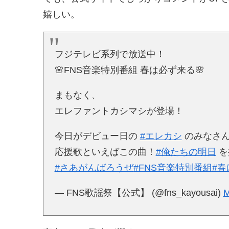
嬉しい。
フジテレビ系列で放送中！
🌸FNS音楽特別番組 春は必ず来る🌸
まもなく、
エレファントカシマシが登場！
今日がデビュー日の
#エレカシ
のみなさ
応援歌といえばこの曲！
#俺たちの明日
を
#さあがんばろうぜ
#FNS音楽特別番組
#
— FNS歌謡祭【公式】 (@fns_kayousai)
M