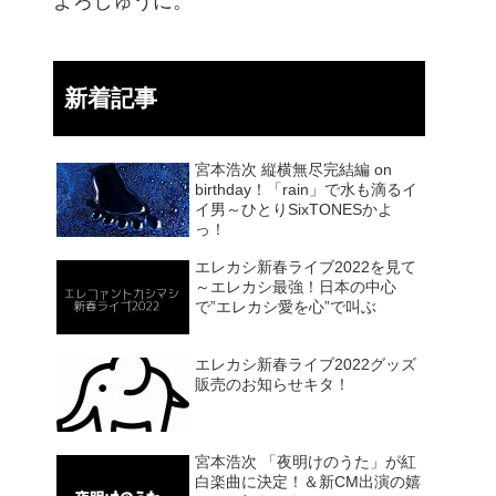
よろしゅうに。
新着記事
宮本浩次 縦横無尽完結編 on
birthday！「rain」で水も滴るイ
イ男～ひとりSixTONESかよ
っ！
エレカシ新春ライブ2022を見て
～エレカシ最強！日本の中心
で”エレカシ愛を心”で叫ぶ
エレカシ新春ライブ2022グッズ
販売のお知らせキタ！
宮本浩次 「夜明けのうた」が紅
白楽曲に決定！＆新CM出演の嬉