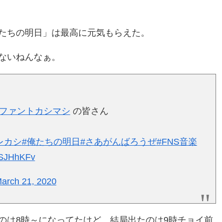
たちの明日」は最高に元気もらえた。
ないねんなぁ。
レファントカシマシ
の皆さん
レカシ
#俺たちの明日
#さあがんばろうぜ
#FNS音楽
IlSJHhKFv
arch 21, 2020
のは8時～になってたけど、結局出たのは9時チョイ前