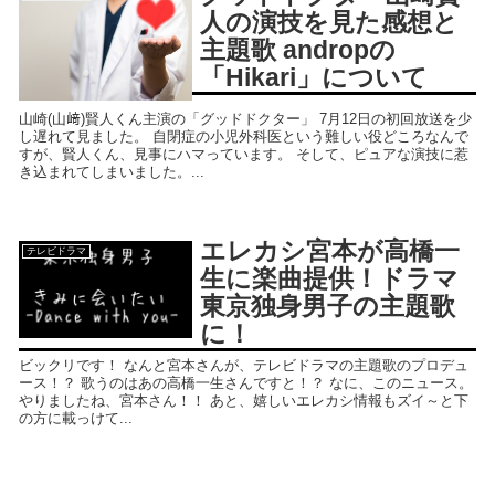
人の演技を見た感想と
主題歌 andropの
「Hikari」について
山崎(山﨑)賢人くん主演の「グッドドクター」 7月12日の初回放送を少
し遅れて見ました。 自閉症の小児外科医という難しい役どころなんで
すが、賢人くん、見事にハマっています。 そして、ピュアな演技に惹
き込まれてしまいました。...
エレカシ宮本が高橋一
テレビドラマ
生に楽曲提供！ドラマ
東京独身男子の主題歌
に！
ビックリです！ なんと宮本さんが、テレビドラマの主題歌のプロデュ
ース！？ 歌うのはあの高橋一生さんですと！？ なに、このニュース。
やりましたね、宮本さん！！ あと、嬉しいエレカシ情報もズイ～と下
の方に載っけて...