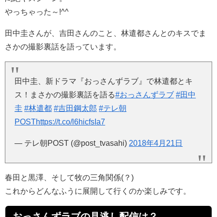
やっちゃった～!^^
田中圭さんが、吉田さんのこと、林遣都さんとのキスでま
さかの撮影裏話を語っています。
田中圭、新ドラマ『おっさんずラブ』で林遣都とキ
ス！まさかの撮影裏話を語る
#おっさんずラブ
#田中
圭
#林遣都
#吉田鋼太郎
#テレ朝
POST
https://t.co/l6hicfsIa7
— テレ朝POST (@post_tvasahi)
2018年4月21日
春田と黒澤、そして牧の三角関係(？)
これからどんなふうに展開して行くのか楽しみです。
おっさんずラブの見逃し配信は？