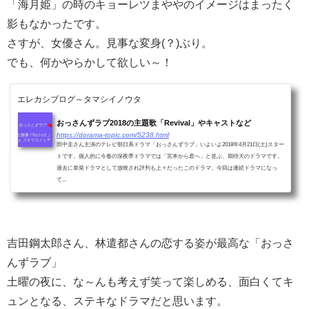
「海月姫」の時のキョーレツまややのイメージはまったく
影もなかったです。
さすが、女優さん。見事な変身(？)ぶり。
でも、何かやらかして欲しい～！
エレカシブログ～タマシイノウタ
おっさんずラブ2018の主題歌「Revival」やキャストなど
https://dorama-topic.com/5238.html
田中圭さん主演のテレビ朝日系ドラマ「おっさんずラブ」いよいよ2018年4月21日(土)スター
トです。個人的に今春の深夜帯ドラマでは「宮本から君へ」と並ぶ、期待大のドラマです。
過去に単発ドラマとして放映され評判も上々だったこのドラマ。今回は連続ドラマになっ
て...
吉田鋼太郎さん、林遣都さんの恋する姿が最高な「おっさ
んずラブ」
土曜の夜に、な～んも考えず笑って楽しめる、面白くてキ
ュンとなる、ステキなドラマだと思います。