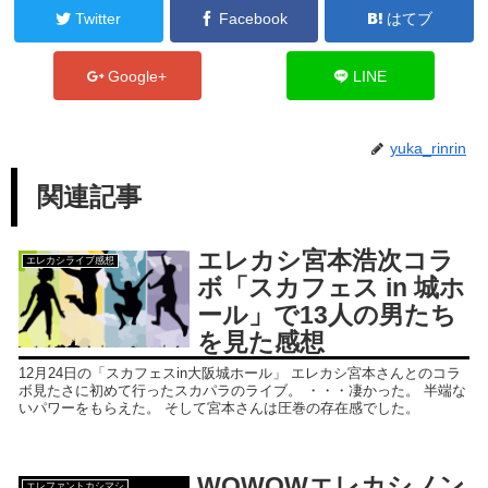
Twitter
Facebook
はてブ
Google+
LINE
yuka_rinrin
関連記事
エレカシ宮本浩次コラ
エレカシライブ感想
ボ「スカフェス in 城ホ
ール」で13人の男たち
を見た感想
12月24日の「スカフェスin大阪城ホール」 エレカシ宮本さんとのコラ
ボ見たさに初めて行ったスカパラのライブ。 ・・・凄かった。 半端な
いパワーをもらえた。 そして宮本さんは圧巻の存在感でした。
WOWOWエレカシノン
エレファントカシマシ