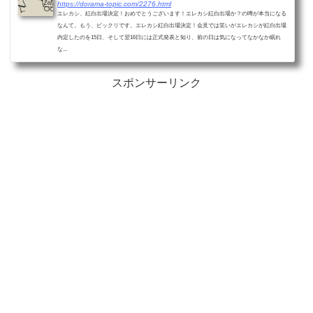
https://dorama-topic.com/2276.html
エレカシ、紅白出場決定！おめでとうございます！エレカシ紅白出場か？の噂が本当になる
なんて。もう、ビックリです。エレカシ紅白出場決定！会見では笑いがエレカシが紅白出場
内定したのを15日、そして翌16日には正式発表と知り、前の日は気になってなかなか眠れ
な...
スポンサーリンク