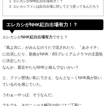
エレカシがNHK紅白出場有力！？
エレカシファンは紅白出場に対してどう思ってるんだろう
エレカシがNHK紅白出場有力！？
エレカシが
NHK紅白出場有力
ですと？
「風よ共に」がみんなのうたで流されたり、「あさイチ」
に出演したり、新曲がNHK・BSプレミアムドラマの主題歌
に決定したり。
なんか、最近やたらNHKと絡んでないかい？
と、ファン歴浅い私にでさえ、なんとな～くNHK風が吹い
ているのを感じていた。
うわぁ～やっぱ、そうなんだ。
でもでも、そのニュース解説の中にはご丁寧に