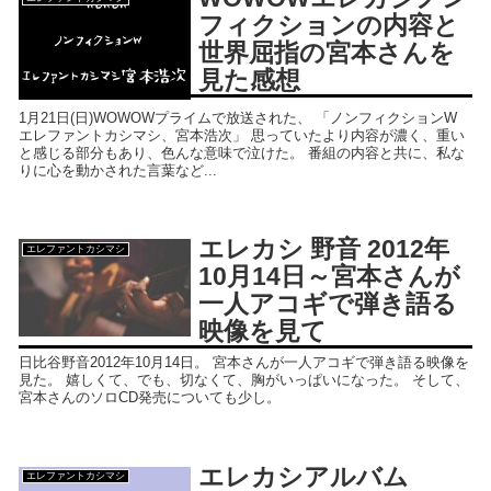
フィクションの内容と
世界屈指の宮本さんを
見た感想
1月21日(日)WOWOWプライムで放送された、 「ノンフィクションW
エレファントカシマシ、宮本浩次」 思っていたより内容が濃く、重い
と感じる部分もあり、色んな意味で泣けた。 番組の内容と共に、私な
りに心を動かされた言葉など...
エレカシ 野音 2012年
エレファントカシマシ
10月14日～宮本さんが
一人アコギで弾き語る
映像を見て
日比谷野音2012年10月14日。 宮本さんが一人アコギで弾き語る映像を
見た。 嬉しくて、でも、切なくて、胸がいっぱいになった。 そして、
宮本さんのソロCD発売についても少し。
エレカシアルバム
エレファントカシマシ