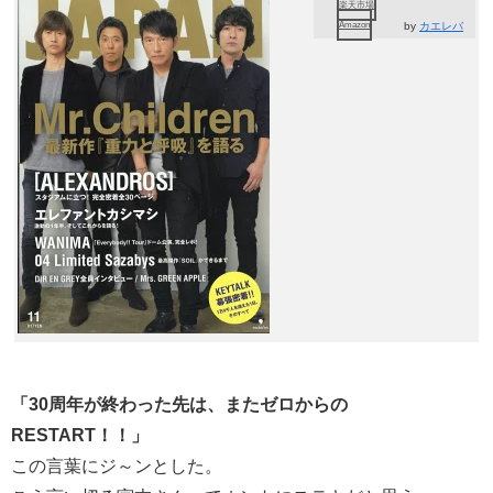
楽天市場
Amazon
by
カエレバ
「30周年が終わった先は、またゼロからの
RESTART！！」
この言葉にジ～ンとした。