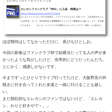
エレカシブログ～タマシイノウタ
エレカシファンクラブ「PAO」に入会 特典は？
https://dorama-topic.com/713.html
エレカシファンになって5ヵ月目突入。ファンクラブに入ろうと思いつつ、入会手続きをした
のが8月末。そして、昨日9月6日に普通郵便がファンクラブ事務所から届いた。さて、中を開
けてみると・・・エレカシ ファンクラブの特典エレカシファンクラブ「PAO」に入会する...
ほぼ期待はしてなかっただけに、喜びもひとしお。
今回の新春はファンクラブ枠で結構当たってる人の声が多
かったような気がしたけど、倍率的にどうだったんだろ。
とにかく、感謝しかないです。
今までずっとひとりでライブ行ってたけど、大阪野音の外
聴きに付き合ってくれた友達と一緒に行けることも嬉し
い。
まだ熱狂的なエレカシのファンではないけど、「エレカ
シ、わりと好きやで～。」