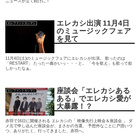
ニュースが立て続けに！
エレカシ出演 11月4日
エレファントカシマシ
のミュージックフェア
を見て
11月4日(土)のミュージックフェアにエレカシが出演。 歌ったのは
「RESTART」 たった一曲かいっ・・・と。 「今を歌え」も歌って欲
しかったなぁ。
座談会「エレカシある
エレファントカシマシ
ある」でエレカシ愛が
大暴露！？
赤羽で16日に開催される エレカシの「 映像先行上映会＆座談会 」 ダ
メ元で申し込んだ座談会が、まさかの当選。 予想外なことに戸惑いつ
つ、ありがたく、行ってきました、赤羽へ。