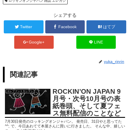
ロッキンオンジャパン 雑誌 エレカシ
シェアする
Twitter
Facebook
はてブ
Google+
LINE
yuka_rinrin
関連記事
ROCKIN’ON JAPAN 9
エレファントカシマシ
月号・次号10月号の表
紙巻頭、そして夏フェ
ス無料配信のことなど
7月30日発売のロッキングオンジャパン。 発売日、31日やと思ってた
^^; で、今日あわてて本屋さんに買いに行きました。 そんな中、嬉しい