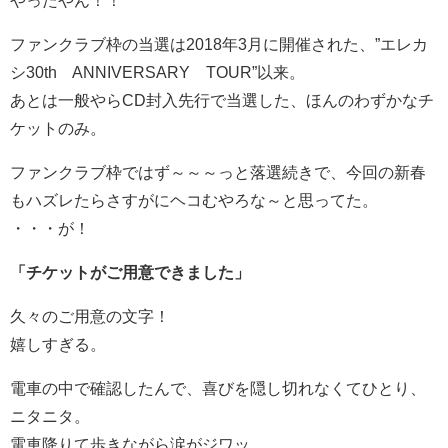
やったやん！！
ファンクラブ枠の当選は2018年3月に開催された、”エレカ
シ30th ANNIVERSARY TOUR”以来。
あとは一般やらCD封入先行で当選した、ほんのわずかなチ
ケットのみ。
ファンクラブ枠ではず～～～っと落選続きで、今回の新春
もハズレたらさすがにヘコむやろな～と思ってた。
・・・が！
「チケットがご用意できました」
久々のご用意の文字！
嬉しすぎる。
電車の中で確認したんで、喜びを隠し切れなくてひとり、
ニタニタ。
電車降りて歩きながら涙がジワッ。