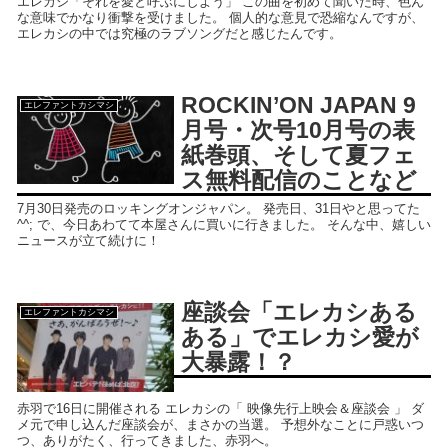
エレカシ「それを愛と呼ぶにしよう」 この曲を初めて聞いた時、色ん
な意味でかなり衝撃を受けました。 個人的な意見で恐縮なんですが、
エレカシの中では究極のラブソングだと感じたんです。
ROCKIN’ON JAPAN 9
エレファントカシマシ
月号・次号10月号の表
紙巻頭、そして夏フェ
ス無料配信のことなど
7月30日発売のロッキングオンジャパン。 発売日、31日やと思ってた
^^; で、今日あわてて本屋さんに買いに行きました。 そんな中、嬉しい
ニュースが立て続けに！
座談会「エレカシある
エレファントカシマシ
ある」でエレカシ愛が
大暴露！？
赤羽で16日に開催される エレカシの「 映像先行上映会＆座談会 」 ダ
メ元で申し込んだ座談会が、まさかの当選。 予想外なことに戸惑いつ
つ、ありがたく、行ってきました、赤羽へ。