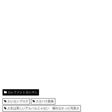
エレファントカシマシ
エレカシブログ
スカパラ新曲
人生は美しいアルバムじゃない 撮れなかった写真さ