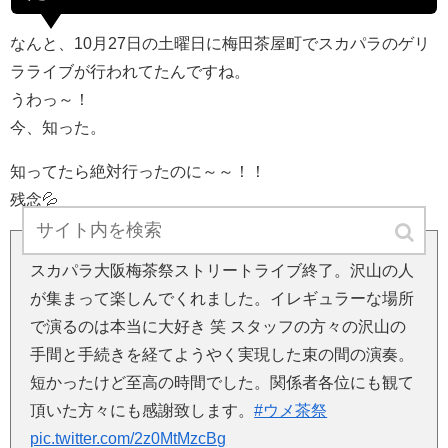
なんと、10月27日の土曜日に梅田茶屋町でスカパラのゲリ
ラライブが行われてたんですね。
うわっ～！
今、知った。
知ってたら絶対行ったのに～～！！
残念💦
スカパラ大阪梅茶祭ストリートライブ終了。沢山の人
が集まって楽しんでくれました。イレギュラーな場所
で演るのは本当に大好き 笑 スタッフの方々の沢山の
手間と手続きを経てようやく実現した束の間の演奏。
短かったけど至高の時間でした。関係者各位にも観て
頂いた方々にも感謝致します。
#ウメ茶祭
pic.twitter.com/2z0MtMzcBg