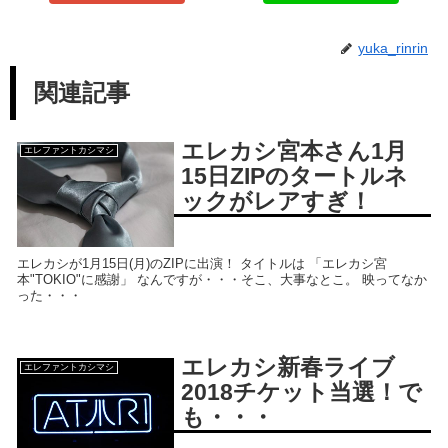
yuka_rinrin
関連記事
エレカシ宮本さん1月
エレファントカシマシ
15日ZIPのタートルネ
ックがレアすぎ！
エレカシが1月15日(月)のZIPに出演！ タイトルは 「エレカシ宮
本"TOKIO"に感謝」 なんですが・・・そこ、大事なとこ。 映ってなか
った・・・
エレカシ新春ライブ
エレファントカシマシ
2018チケット当選！で
も・・・