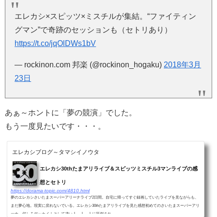
エレカシ×スピッツ×ミスチルが集結。“ファイティン
グマン”で奇跡のセッションも（セトリあり）
https://t.co/jqOlDWs1bV
— rockinon.com 邦楽 (@rockinon_hogaku)
2018年3月
23日
あぁ～ホントに「夢の競演」でした。
もう一度見たいです・・・。
エレカシブログ～タマシイノウタ
エレカシ30thたまアリライブ＆スピッツミスチル3マンライブの感
想とセトリ
https://dorama-topic.com/4810.html
夢のエレカシさいたまスーパーアリーナライブ2日間。自宅に帰ってすぐ録画していたライブを見ながらも、
まだ夢心地。現実に戻れないでいる。エレカシ30thたまアリライブを見た感想初めてのさいたまスーパーアリ
ーナ。何しろデッカイ！そして凄い人、人、人に圧倒され...