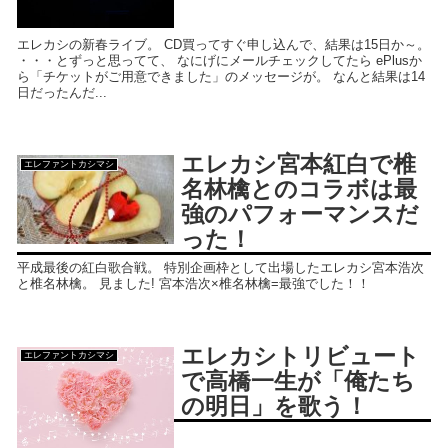
エレカシの新春ライブ。 CD買ってすぐ申し込んで、結果は15日か～。
・・・とずっと思ってて、 なにげにメールチェックしてたら ePlusか
ら「チケットがご用意できました」のメッセージが。 なんと結果は14
日だったんだ...
エレカシ宮本紅白で椎
エレファントカシマシ
名林檎とのコラボは最
強のパフォーマンスだ
った！
平成最後の紅白歌合戦。 特別企画枠として出場したエレカシ宮本浩次
と椎名林檎。 見ました! 宮本浩次×椎名林檎=最強でした！！
エレカシトリビュート
エレファントカシマシ
で高橋一生が「俺たち
の明日」を歌う！