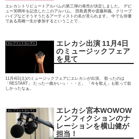
エレカシトリビュートアルバムの第三弾の発売が決定しました。 デビ
ュー30周年を記念したこのアルバム。 田島貴男や斎藤和義、クリープ
ハイプなどそうそうたるアーティストの名が見られます。 中でも俳優
である高橋一生が参加するということで...
エレカシ出演 11月4日
エレファントカシマシ
のミュージックフェア
を見て
11月4日(土)のミュージックフェアにエレカシが出演。 歌ったのは
「RESTART」 たった一曲かいっ・・・と。 「今を歌え」も歌って欲
しかったなぁ。
エレカシ宮本WOWOW
エレファントカシマシ
ノンフィクションのナ
レーションを横山健が
担当！