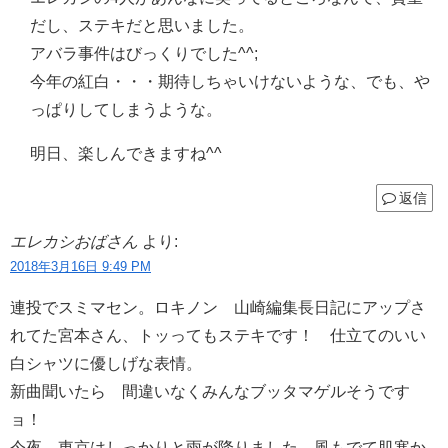
だし、ステキだと思いました。
アバラ事件はびっくりでした^^;
今年の紅白・・・期待しちゃいけないような、でも、や
っぱりしてしまうような。
明日、楽しんできますね^^
返信
エレカシおばさん
より:
2018年3月16日 9:49 PM
連投でスミマセン。ロキノン 山崎編集長日記にアップさ
れてた宮本さん、トッってもステキです！ 仕立てのいい
白シャツに優しげな表情。
新曲聞いたら 間違いなくみんなブッタマゲルそうです
ョ！
今夜 東京はしっかりと雨が降りました。風もでて肌寒か