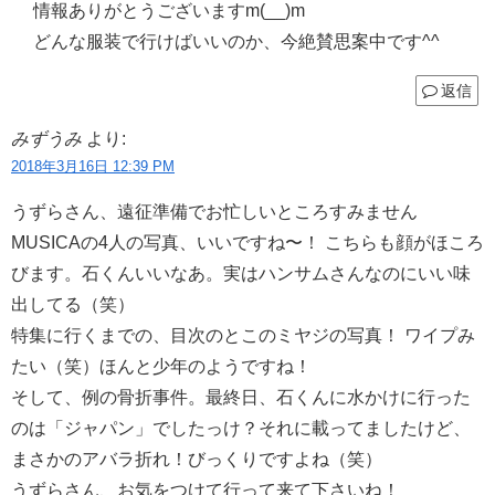
情報ありがとうございますm(__)m
どんな服装で行けばいいのか、今絶賛思案中です^^
返信
みずうみ
より:
2018年3月16日 12:39 PM
うずらさん、遠征準備でお忙しいところすみません
MUSICAの4人の写真、いいですね〜！ こちらも顔がほころ
びます。石くんいいなあ。実はハンサムさんなのにいい味
出してる（笑）
特集に行くまでの、目次のとこのミヤジの写真！ ワイプみ
たい（笑）ほんと少年のようですね！
そして、例の骨折事件。最終日、石くんに水かけに行った
のは「ジャパン」でしたっけ？それに載ってましたけど、
まさかのアバラ折れ！びっくりですよね（笑）
うずらさん、お気をつけて行って来て下さいね！