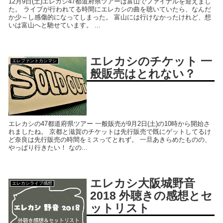
12月9日(土)エレカシ47都道府県ツアーは富山でファイナルを迎えまし
た。 ライブが行われてる時間にエレカシの曲を聴いていたら、なんだ
か少～し感傷的になってしまった。 富山には行けなかったけれど、想
いは富山へと馳せています。 ...
エレカシのチケット 一
エレファントカシマシ
般販売はとれない？
エレカシの47都道府県ツアー 一般販売が9月2日(土)の10時から開始さ
れましたね。 京都と滋賀のチケットは先行販売で既にゲットしてるけ
ど奈良は先行販売の時間をミスってとれず。 一旦あきらめたものの、
やっぱり行きたい！ なの...
エレカシ大阪城野音
エレカシライブ感想
2018 外聴きの感想とセ
ットリスト