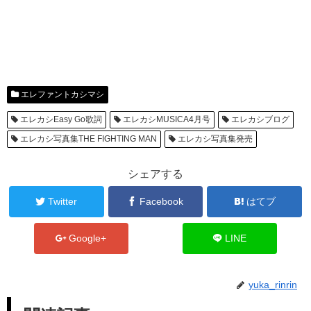
エレファントカシマシ
エレカシEasy Go歌詞
エレカシMUSICA4月号
エレカシブログ
エレカシ写真集THE FIGHTING MAN
エレカシ写真集発売
シェアする
Twitter
Facebook
はてブ
Google+
LINE
yuka_rinrin