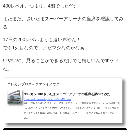
400レベル、つまり、4階でした^^;
またまた、さいたまスーパーアリーナの座席を確認してみ
る。
17日の200レベルよりも遠い席やん！
でも1列目なので、まだマシなのかなぁ。
いやいや、見ることができるだけでも嬉しいんですケド
ね。
エレカシブログ～タマシイノウタ
エレカシ30thさいたまスーパーアリーナの座席を調べてみた
https://dorama-topic.com/4540.html
今日、エレカシさいたまスーパーアリーナのチケットが発券できますよ～とe＋から連絡があ
ったので、さっそくファミマに行ってきました。ドキドキしながら受け取り、ファミマ出て
すぐチケットを確認。200レベル。ン？200レベル？・・・ってどこやねん！ステージから
近...