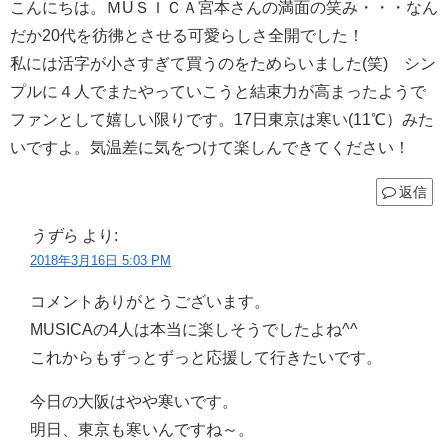
こんにちは。ＭUＳＩＣＡ宮本さんの満面の笑み・・・なん
だか20代を彷彿とさせる可愛らしさ全開でした！
私には活字が小さすぎて買うのをためらいました(笑) シン
プルに４人でまたやっていこうと結束力が高まったようで
ファンとして嬉しい限りです。17日東京は寒い(11℃）みた
いですよ。気温差に気をつけて楽しんできてください！
返信
うずら
より:
2018年3月16日 5:03 PM
コメントありがとうございます。
MUSICAの4人は本当に楽しそうでしたよね^^
これからもずっとずっと応援して行きたいです。
今日の大阪はやや寒いです。
明日、東京も寒いんですね～。